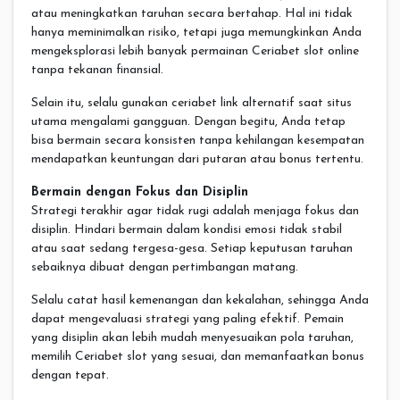
atau meningkatkan taruhan secara bertahap. Hal ini tidak
hanya meminimalkan risiko, tetapi juga memungkinkan Anda
mengeksplorasi lebih banyak permainan Ceriabet slot online
tanpa tekanan finansial.
Selain itu, selalu gunakan ceriabet link alternatif saat situs
utama mengalami gangguan. Dengan begitu, Anda tetap
bisa bermain secara konsisten tanpa kehilangan kesempatan
mendapatkan keuntungan dari putaran atau bonus tertentu.
Bermain dengan Fokus dan Disiplin
Strategi terakhir agar tidak rugi adalah menjaga fokus dan
disiplin. Hindari bermain dalam kondisi emosi tidak stabil
atau saat sedang tergesa-gesa. Setiap keputusan taruhan
sebaiknya dibuat dengan pertimbangan matang.
Selalu catat hasil kemenangan dan kekalahan, sehingga Anda
dapat mengevaluasi strategi yang paling efektif. Pemain
yang disiplin akan lebih mudah menyesuaikan pola taruhan,
memilih Ceriabet slot yang sesuai, dan memanfaatkan bonus
dengan tepat.