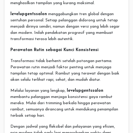
menghasilkan tampilan yang kurang maksimal.
levelupgentssalon
menggabungkan tren global dengan
sentuhan personal. Setiap pelanggan didorong untuk tetap
menjadi dirinya sendiri, namun dengan versi yang lebih segar
dan modern. Inilah pendekatan progresif yang membuat
transformasi terasa lebih autentik.
Perawatan Rutin sebagai Kunci Konsistensi
Transformasi tidak berhenti setelah potongan pertama.
Perawatan rutin menjadi faktor penting untuk menjaga
tampilan tetap optimal. Rambut yang terawat dengan baik
akan selalu terlihat rapi, sehat, dan mudah diatur.
Melalui layanan yang lengkap,
levelupgentssalon
membantu pelanggan menjaga konsistensi gaya rambut
mereka. Mulai dari trimming berkala hingga perawatan
rambut, semuanya dirancang untuk mendukung penampilan
terbaik setiap hari.
Dengan jadwal yang fleksibel dan pelayanan yang efisien,
pria modern tidak perlu lagi mengorbankan waktu demi