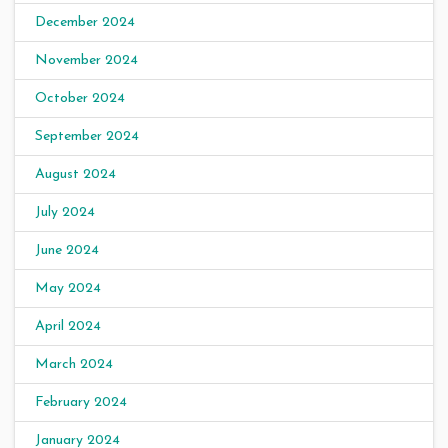
December 2024
November 2024
October 2024
September 2024
August 2024
July 2024
June 2024
May 2024
April 2024
March 2024
February 2024
January 2024