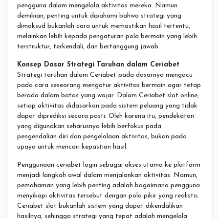
pengguna dalam mengelola aktivitas mereka. Namun
demikian, penting untuk dipahami bahwa strategi yang
dimaksud bukanlah cara untuk memastikan hasil tertentu,
melainkan lebih kepada pengaturan pola bermain yang lebih
terstruktur, terkendali, dan bertanggung jawab.
Konsep Dasar Strategi Taruhan dalam Ceriabet
Strategi taruhan dalam Ceriabet pada dasarnya mengacu
pada cara seseorang mengatur aktivitas bermain agar tetap
berada dalam batas yang wajar. Dalam Ceriabet slot online,
setiap aktivitas didasarkan pada sistem peluang yang tidak
dapat diprediksi secara pasti. Oleh karena itu, pendekatan
yang digunakan seharusnya lebih berfokus pada
pengendalian diri dan pengelolaan aktivitas, bukan pada
upaya untuk mencari kepastian hasil.
Penggunaan ceriabet login sebagai akses utama ke platform
menjadi langkah awal dalam menjalankan aktivitas. Namun,
pemahaman yang lebih penting adalah bagaimana pengguna
menyikapi aktivitas tersebut dengan pola pikir yang realistis.
Ceriabet slot bukanlah sistem yang dapat dikendalikan
hasilnya, sehingga strategi yang tepat adalah mengelola