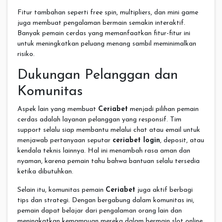
Fitur tambahan seperti free spin, multipliers, dan mini game
juga membuat pengalaman bermain semakin interaktif.
Banyak pemain cerdas yang memanfaatkan fitur-fitur ini
untuk meningkatkan peluang menang sambil meminimalkan
risiko.
Dukungan Pelanggan dan
Komunitas
Aspek lain yang membuat
Ceriabet
menjadi pilihan pemain
cerdas adalah layanan pelanggan yang responsif. Tim
support selalu siap membantu melalui chat atau email untuk
menjawab pertanyaan seputar
ceriabet login
, deposit, atau
kendala teknis lainnya. Hal ini menambah rasa aman dan
nyaman, karena pemain tahu bahwa bantuan selalu tersedia
ketika dibutuhkan.
Selain itu, komunitas pemain
Ceriabet
juga aktif berbagi
tips dan strategi. Dengan bergabung dalam komunitas ini,
pemain dapat belajar dari pengalaman orang lain dan
meningkatkan kemampuan mereka dalam bermain slot online.