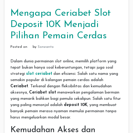
Mengapa Ceriabet Slot
Deposit 10K Menjadi
Pilihan Pemain Cerdas
Posted on
by
Soneanto
Dalam dunia permainan slot online, memilih platform yang
tepat bukan hanya soal keberuntungan, tetapi juga soal
strategi
slot ceriabet
dan efisiensi. Salah satu nama yang
semakin populer di kalangan pemain cerdas adalah
Ceriabet
. Terkenal dengan fleksibilitas dan kemudahan
aksesnya,
Ceriabet slot
menawarkan pengalaman bermain
yang menarik bahkan bagi pemula sekalipun. Salah satu fitur
yang paling menonjol adalah
deposit 10K
, yang membuat
banyak pemain merasa nyaman memulai permainan tanpa
harus mengeluarkan modal besar.
Kemudahan Akses dan