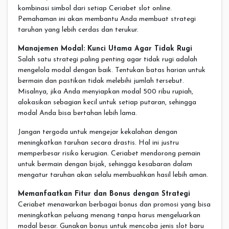
kombinasi simbol dari setiap Ceriabet slot online.
Pemahaman ini akan membantu Anda membuat strategi
taruhan yang lebih cerdas dan terukur.
Manajemen Modal: Kunci Utama Agar Tidak Rugi
Salah satu strategi paling penting agar tidak rugi adalah
mengelola modal dengan baik. Tentukan batas harian untuk
bermain dan pastikan tidak melebihi jumlah tersebut.
Misalnya, jika Anda menyiapkan modal 500 ribu rupiah,
alokasikan sebagian kecil untuk setiap putaran, sehingga
modal Anda bisa bertahan lebih lama.
Jangan tergoda untuk mengejar kekalahan dengan
meningkatkan taruhan secara drastis. Hal ini justru
memperbesar risiko kerugian. Ceriabet mendorong pemain
untuk bermain dengan bijak, sehingga kesabaran dalam
mengatur taruhan akan selalu membuahkan hasil lebih aman.
Memanfaatkan Fitur dan Bonus dengan Strategi
Ceriabet menawarkan berbagai bonus dan promosi yang bisa
meningkatkan peluang menang tanpa harus mengeluarkan
modal besar. Gunakan bonus untuk mencoba jenis slot baru