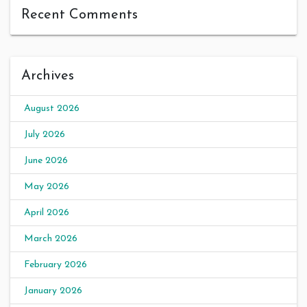
Recent Comments
Archives
August 2026
July 2026
June 2026
May 2026
April 2026
March 2026
February 2026
January 2026