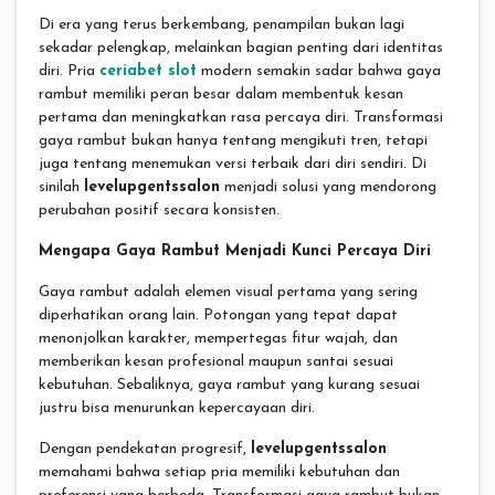
Di era yang terus berkembang, penampilan bukan lagi
sekadar pelengkap, melainkan bagian penting dari identitas
diri. Pria
ceriabet slot
modern semakin sadar bahwa gaya
rambut memiliki peran besar dalam membentuk kesan
pertama dan meningkatkan rasa percaya diri. Transformasi
gaya rambut bukan hanya tentang mengikuti tren, tetapi
juga tentang menemukan versi terbaik dari diri sendiri. Di
sinilah
levelupgentssalon
menjadi solusi yang mendorong
perubahan positif secara konsisten.
Mengapa Gaya Rambut Menjadi Kunci Percaya Diri
Gaya rambut adalah elemen visual pertama yang sering
diperhatikan orang lain. Potongan yang tepat dapat
menonjolkan karakter, mempertegas fitur wajah, dan
memberikan kesan profesional maupun santai sesuai
kebutuhan. Sebaliknya, gaya rambut yang kurang sesuai
justru bisa menurunkan kepercayaan diri.
Dengan pendekatan progresif,
levelupgentssalon
memahami bahwa setiap pria memiliki kebutuhan dan