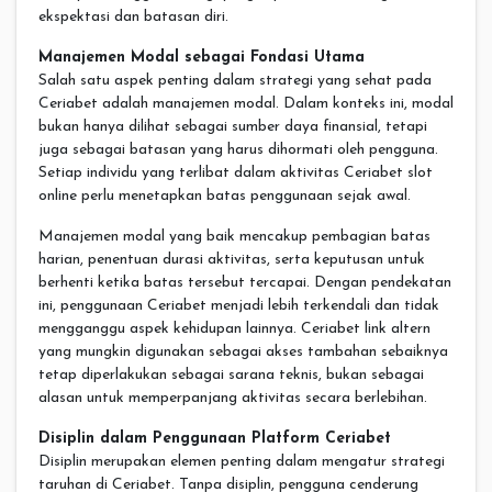
ekspektasi dan batasan diri.
Manajemen Modal sebagai Fondasi Utama
Salah satu aspek penting dalam strategi yang sehat pada
Ceriabet adalah manajemen modal. Dalam konteks ini, modal
bukan hanya dilihat sebagai sumber daya finansial, tetapi
juga sebagai batasan yang harus dihormati oleh pengguna.
Setiap individu yang terlibat dalam aktivitas Ceriabet slot
online perlu menetapkan batas penggunaan sejak awal.
Manajemen modal yang baik mencakup pembagian batas
harian, penentuan durasi aktivitas, serta keputusan untuk
berhenti ketika batas tersebut tercapai. Dengan pendekatan
ini, penggunaan Ceriabet menjadi lebih terkendali dan tidak
mengganggu aspek kehidupan lainnya. Ceriabet link altern
yang mungkin digunakan sebagai akses tambahan sebaiknya
tetap diperlakukan sebagai sarana teknis, bukan sebagai
alasan untuk memperpanjang aktivitas secara berlebihan.
Disiplin dalam Penggunaan Platform Ceriabet
Disiplin merupakan elemen penting dalam mengatur strategi
taruhan di Ceriabet. Tanpa disiplin, pengguna cenderung