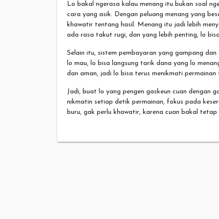
Lo bakal ngerasa kalau menang itu bukan soal nge
cara yang asik. Dengan peluang menang yang besa
khawatir tentang hasil. Menang itu jadi lebih men
ada rasa takut rugi, dan yang lebih penting, lo bi
Selain itu, sistem pembayaran yang gampang dan c
lo mau, lo bisa langsung tarik dana yang lo mena
dan aman, jadi lo bisa terus menikmati permainan
Jadi, buat lo yang pengen gaskeun cuan dengan ga
nikmatin setiap detik permainan, fokus pada kese
buru, gak perlu khawatir, karena cuan bakal tetap