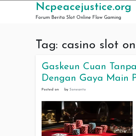
Skip to content
Ncpeacejustice.org
Forum Berita Slot Online Flow Gaming
Tag:
casino slot on
Gaskeun Cuan Tanpa
Dengan Gaya Main P
Posted on
by
Soneanto