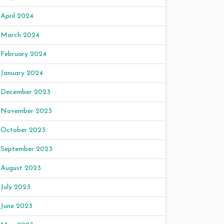
April 2024
March 2024
February 2024
January 2024
December 2023
November 2023
October 2023
September 2023
August 2023
July 2023
June 2023