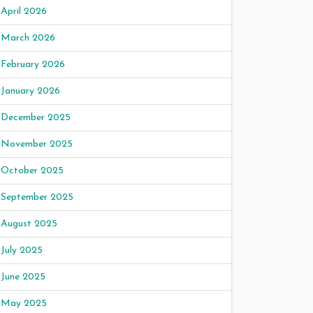
April 2026
March 2026
February 2026
January 2026
December 2025
November 2025
October 2025
September 2025
August 2025
July 2025
June 2025
May 2025