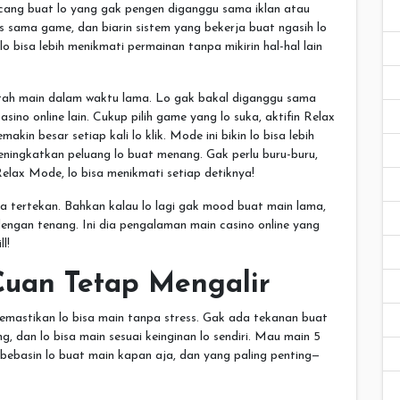
ancang buat lo yang gak pengen diganggu sama iklan atau
okus sama game, dan biarin sistem yang bekerja buat ngasih lo
o bisa lebih menikmati permainan tanpa mikirin hal-hal lain
 betah main dalam waktu lama. Lo gak bakal diganggu sama
asino online lain. Cukup pilih game yang lo suka, aktifin Relax
n besar setiap kali lo klik. Mode ini bikin lo bisa lebih
eningkatkan peluang lo buat menang. Gak perlu buru-buru,
lax Mode, lo bisa menikmati setiap detiknya!
sa tertekan. Bahkan kalau lo lagi gak mood buat main lama,
engan tenang. Ini dia pengalaman main casino online yang
l!
Cuan Tetap Mengalir
memastikan lo bisa main tanpa stress. Gak ada tekanan buat
, dan lo bisa main sesuai keinginan lo sendiri. Mau main 5
bebasin lo buat main kapan aja, dan yang paling penting—