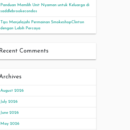
Panduan Memilih Unit Nyaman untuk Keluarga di
saddlebrookecondos
Tips Menjelajahi Permainan SmokeshopClinton
dengan Lebih Percaya
Recent Comments
Archives
August 2026
July 2026
June 2026
May 2026