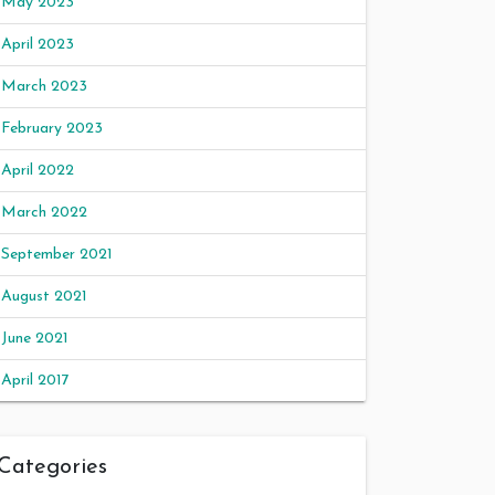
May 2023
April 2023
March 2023
February 2023
April 2022
March 2022
September 2021
August 2021
June 2021
April 2017
Categories