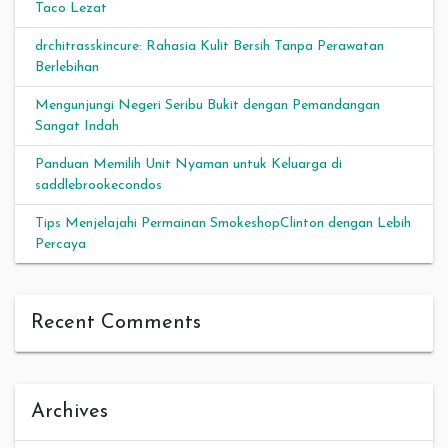
Taco Lezat
drchitrasskincure: Rahasia Kulit Bersih Tanpa Perawatan
Berlebihan
Mengunjungi Negeri Seribu Bukit dengan Pemandangan
Sangat Indah
Panduan Memilih Unit Nyaman untuk Keluarga di
saddlebrookecondos
Tips Menjelajahi Permainan SmokeshopClinton dengan Lebih
Percaya
Recent Comments
Archives