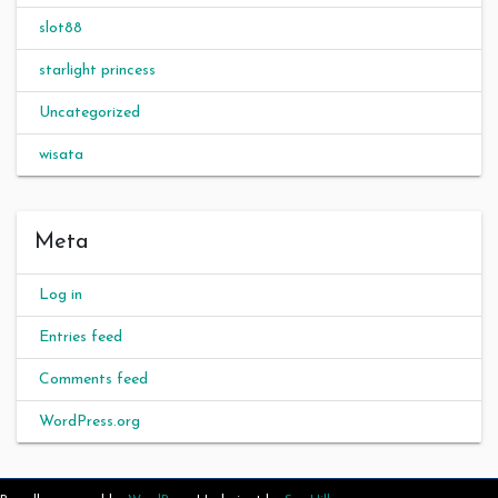
slot88
starlight princess
Uncategorized
wisata
Meta
Log in
Entries feed
Comments feed
WordPress.org