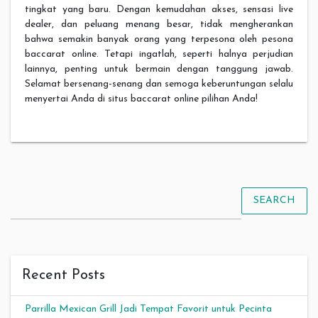
tingkat yang baru. Dengan kemudahan akses, sensasi live
dealer, dan peluang menang besar, tidak mengherankan
bahwa semakin banyak orang yang terpesona oleh pesona
baccarat online. Tetapi ingatlah, seperti halnya perjudian
lainnya, penting untuk bermain dengan tanggung jawab.
Selamat bersenang-senang dan semoga keberuntungan selalu
menyertai Anda di situs baccarat online pilihan Anda!
SEARCH
Recent Posts
Parrilla Mexican Grill Jadi Tempat Favorit untuk Pecinta