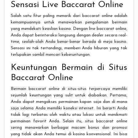
Sensasi Live Baccarat Online
Salah satu fitur paling menarik dari baccarat online adalah
kemampuannya untuk menawarkan pengalaman bermain
yang mendekati keaslian kasino. Dengan live baccarat online,
Anda dapat berinteraksi langsung dengan dealer secara real-
time, seolah-olah Anda benar-benar berada di meja kasino.
Sensasi ini tak tertandingi, memberi Anda hiburan yang tak
terlupakan sambil mencari keberuntungan.
Keuntungan Bermain di Situs
Baccarat Online
Bermain baccarat online di situs-situs terpercaya memiliki
sejumlah keuntungan yang sulit untuk diabaikan. Pertama,
Anda dapat mengakses permainan kapan saja dan di mana
saja selama Anda memiliki koneksi internet. Ini berarti Anda
tidak lagi terbatas oleh waktu atau lokasi untuk menikmati
permainan favorit Anda. Selain itu, situs baccarat online
sering menawarkan berbagai macam bonus dan promosi
yang tidak akan Anda temui di kasino konvensional. Ini bisa