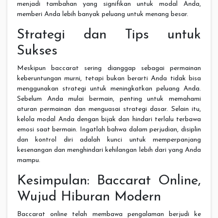
menjadi tambahan yang signifikan untuk modal Anda,
memberi Anda lebih banyak peluang untuk menang besar.
Strategi dan Tips untuk
Sukses
Meskipun baccarat sering dianggap sebagai permainan
keberuntungan murni, tetapi bukan berarti Anda tidak bisa
menggunakan strategi untuk meningkatkan peluang Anda.
Sebelum Anda mulai bermain, penting untuk memahami
aturan permainan dan menguasai strategi dasar. Selain itu,
kelola modal Anda dengan bijak dan hindari terlalu terbawa
emosi saat bermain. Ingatlah bahwa dalam perjudian, disiplin
dan kontrol diri adalah kunci untuk memperpanjang
kesenangan dan menghindari kehilangan lebih dari yang Anda
mampu.
Kesimpulan: Baccarat Online,
Wujud Hiburan Modern
Baccarat online telah membawa pengalaman berjudi ke