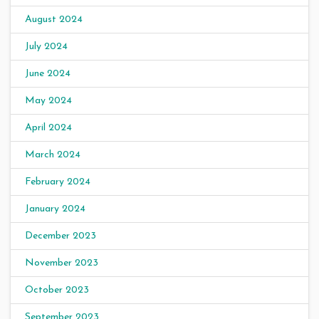
August 2024
July 2024
June 2024
May 2024
April 2024
March 2024
February 2024
January 2024
December 2023
November 2023
October 2023
September 2023