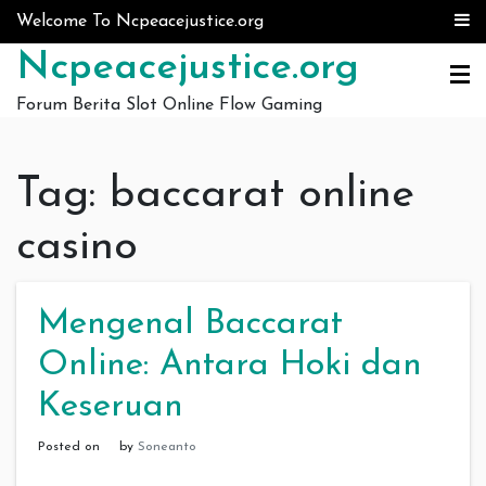
Skip to content
Welcome To Ncpeacejustice.org
Ncpeacejustice.org
Forum Berita Slot Online Flow Gaming
Tag:
baccarat online
casino
Mengenal Baccarat
Online: Antara Hoki dan
Keseruan
Posted on
by
Soneanto