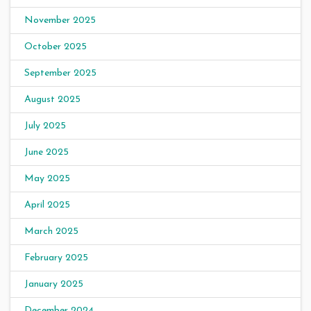
November 2025
October 2025
September 2025
August 2025
July 2025
June 2025
May 2025
April 2025
March 2025
February 2025
January 2025
December 2024