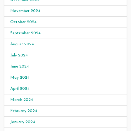
November 2024
October 2024
September 2024
August 2024
July 2024
June 2024
May 2024
April 2024
March 2024
February 2024
January 2024