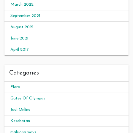
March 2022
September 2021
August 2021
June 2021
April 2017
Categories
Flora
Gates Of Olympus
Judi Online
Kesehatan
mahjong ways