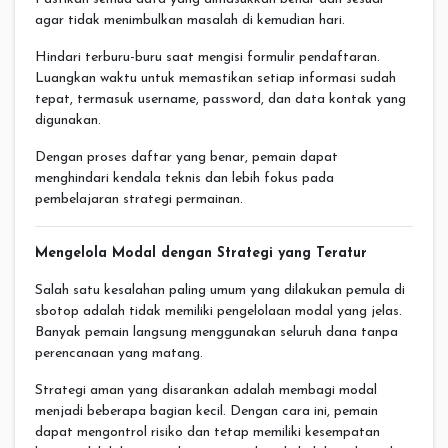
agar tidak menimbulkan masalah di kemudian hari.
Hindari terburu-buru saat mengisi formulir pendaftaran.
Luangkan waktu untuk memastikan setiap informasi sudah
tepat, termasuk username, password, dan data kontak yang
digunakan.
Dengan proses daftar yang benar, pemain dapat
menghindari kendala teknis dan lebih fokus pada
pembelajaran strategi permainan.
Mengelola Modal dengan Strategi yang Teratur
Salah satu kesalahan paling umum yang dilakukan pemula di
sbotop adalah tidak memiliki pengelolaan modal yang jelas.
Banyak pemain langsung menggunakan seluruh dana tanpa
perencanaan yang matang.
Strategi aman yang disarankan adalah membagi modal
menjadi beberapa bagian kecil. Dengan cara ini, pemain
dapat mengontrol risiko dan tetap memiliki kesempatan