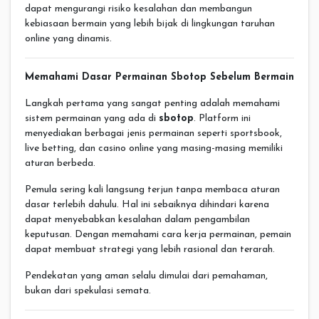
dapat mengurangi risiko kesalahan dan membangun
kebiasaan bermain yang lebih bijak di lingkungan taruhan
online yang dinamis.
Memahami Dasar Permainan Sbotop Sebelum Bermain
Langkah pertama yang sangat penting adalah memahami
sistem permainan yang ada di
sbotop
. Platform ini
menyediakan berbagai jenis permainan seperti sportsbook,
live betting, dan casino online yang masing-masing memiliki
aturan berbeda.
Pemula sering kali langsung terjun tanpa membaca aturan
dasar terlebih dahulu. Hal ini sebaiknya dihindari karena
dapat menyebabkan kesalahan dalam pengambilan
keputusan. Dengan memahami cara kerja permainan, pemain
dapat membuat strategi yang lebih rasional dan terarah.
Pendekatan yang aman selalu dimulai dari pemahaman,
bukan dari spekulasi semata.