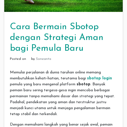
Cara Bermain Sbotop
dengan Strategi Aman
bagi Pemula Baru
Posted on
by
Soneanto
Memulai perjalanan di dunia taruhan online memang
membutuhkan kehati-hatian, terutama bagi
sbotop login
pemula yang baru mengenal platform
sbotop
. Banyak
pemain baru sering tergesa-gesa ingin mencoba berbagai
permainan tanpa memahami dasar dan strategi yang tepat.
Padahal, pendekatan yang aman dan terstruktur justru
menjadi kunci utama untuk menjaga pengalaman bermain
tetap stabil dan terkendali.
Dengan memahami langkah yang benar sejak awal, pemain