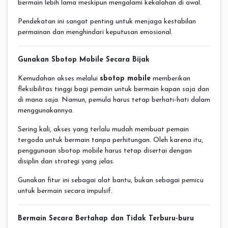
bermain lebih lama meskipun mengalami kekalahan di awal.
Pendekatan ini sangat penting untuk menjaga kestabilan
permainan dan menghindari keputusan emosional.
Gunakan Sbotop Mobile Secara Bijak
Kemudahan akses melalui
sbotop mobile
memberikan
fleksibilitas tinggi bagi pemain untuk bermain kapan saja dan
di mana saja. Namun, pemula harus tetap berhati-hati dalam
menggunakannya.
Sering kali, akses yang terlalu mudah membuat pemain
tergoda untuk bermain tanpa perhitungan. Oleh karena itu,
penggunaan sbotop mobile harus tetap disertai dengan
disiplin dan strategi yang jelas.
Gunakan fitur ini sebagai alat bantu, bukan sebagai pemicu
untuk bermain secara impulsif.
Bermain Secara Bertahap dan Tidak Terburu-buru