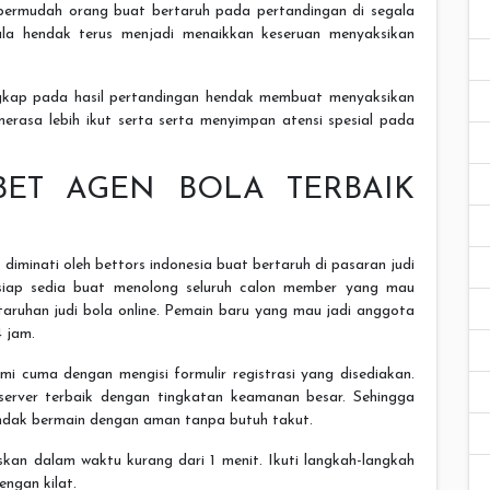
empermudah orang buat bertaruh pada pertandingan di segala
la hendak terus menjadi menaikkan keseruan menyaksikan
gkap pada hasil pertandingan hendak membuat menyaksikan
rasa lebih ikut serta serta menyimpan atensi spesial pada
ET AGEN BOLA TERBAIK
 diminati oleh bettors indonesia buat bertaruh di pasaran judi
 siap sedia buat menolong seluruh calon member yang mau
ruhan judi bola online. Pemain baru yang mau jadi anggota
 jam.
i cuma dengan mengisi formulir registrasi yang disediakan.
erver terbaik dengan tingkatan keamanan besar. Sehingga
hendak bermain dengan aman tanpa butuh takut.
askan dalam waktu kurang dari 1 menit. Ikuti langkah-langkah
ngan kilat.