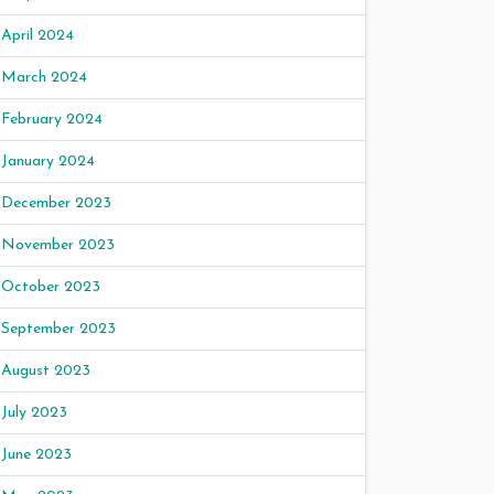
April 2024
March 2024
February 2024
January 2024
December 2023
November 2023
October 2023
September 2023
August 2023
July 2023
June 2023