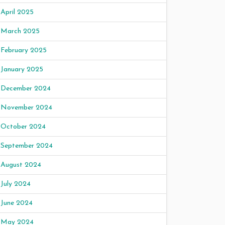
April 2025
March 2025
February 2025
January 2025
December 2024
November 2024
October 2024
September 2024
August 2024
July 2024
June 2024
May 2024