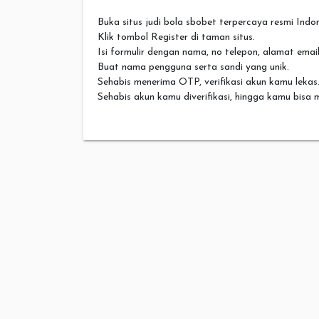
Buka situs judi bola sbobet terpercaya resmi Indon
Klik tombol Register di taman situs.
Isi formulir dengan nama, no telepon, alamat email
Buat nama pengguna serta sandi yang unik.
Sehabis menerima OTP, verifikasi akun kamu lekas
Sehabis akun kamu diverifikasi, hingga kamu bisa 