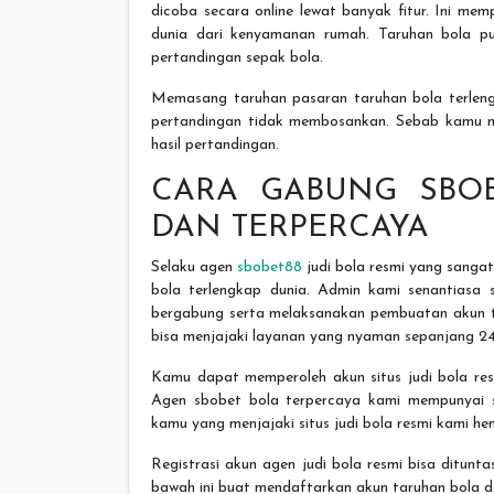
dicoba secara online lewat banyak fitur. Ini m
dunia dari kenyamanan rumah. Taruhan bola pu
pertandingan sepak bola.
Memasang taruhan pasaran taruhan bola terlen
pertandingan tidak membosankan. Sebab kamu me
hasil pertandingan.
CARA GABUNG SBOB
DAN TERPERCAYA
Selaku agen
sbobet88
judi bola resmi yang sangat
bola terlengkap dunia. Admin kami senantiasa
bergabung serta melaksanakan pembuatan akun ta
bisa menjajaki layanan yang nyaman sepanjang 24
Kamu dapat memperoleh akun situs judi bola resm
Agen sbobet bola terpercaya kami mempunyai s
kamu yang menjajaki situs judi bola resmi kami 
Registrasi akun agen judi bola resmi bisa ditunt
bawah ini buat mendaftarkan akun taruhan bola de