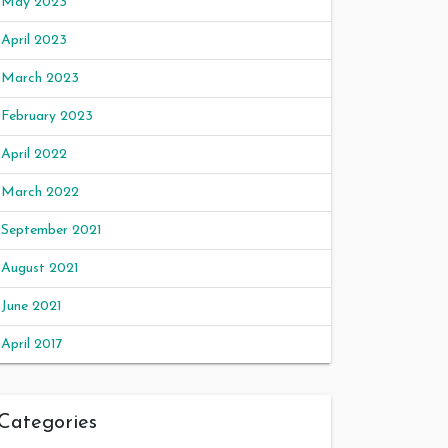
May 2023
April 2023
March 2023
February 2023
April 2022
March 2022
September 2021
August 2021
June 2021
April 2017
Categories