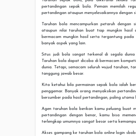
Taruhan sepak bola, pula diketahui selaku t
pertandingan sepak bola. Pemain memilah reg
pertandingan ataupun menyelesaikannya dengan sko
Taruhan bola mencampurkan petaruh dengan si
ataupun nilai taruhan buat tiap mungkin hasi
bermacam mungkin hasil serta tergantung pada 
banyak aspek yang lain.
Situs judi bola sangat terkenal di segala dunia
Taruhan bola dapat dicoba di bermacam kompetisi
dunia. Tetapi, semacam seluruh wujud taruhan, tar
tanggung jawab besar.
Kita ketahui bila permainan sepak bola ialah b
penggemar. Banyak orang menyaksikan pertandingan
bersumber pada hasil pertandingan, paling utama
Agen taruhan bola berikan kamu peluang buat m
pertandingan dengan benar, kamu bisa memen
terlengkap umumnya sangat besar serta kemampu
Akses gampang ke taruhan bola online login sbobet