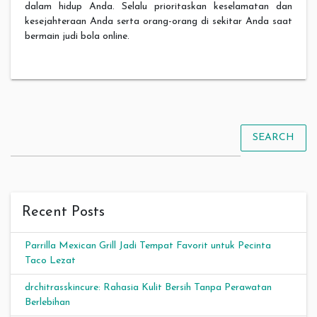
dalam hidup Anda. Selalu prioritaskan keselamatan dan
kesejahteraan Anda serta orang-orang di sekitar Anda saat
bermain judi bola online.
SEARCH
Recent Posts
Parrilla Mexican Grill Jadi Tempat Favorit untuk Pecinta
Taco Lezat
drchitrasskincure: Rahasia Kulit Bersih Tanpa Perawatan
Berlebihan