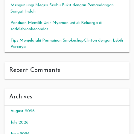
Mengunjungi Negeri Seribu Bukit dengan Pemandangan
Sangat Indah
Panduan Memilih Unit Nyaman untuk Keluarga di
saddlebrookecondos
Tips Menjelajahi Permainan SmokeshopClinton dengan Lebih
Percaya
Recent Comments
Archives
August 2026
July 2026
June 2026