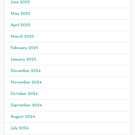
June 2025
May 2025
April 2025
March 2025
February 2025
January 2025
December 2024
November 2024
October 2024
September 2024
August 2024
July 2024