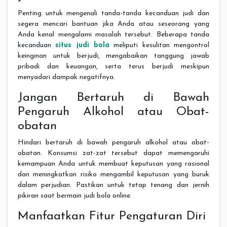
Penting untuk mengenali tanda-tanda kecanduan judi dan
segera mencari bantuan jika Anda atau seseorang yang
Anda kenal mengalami masalah tersebut. Beberapa tanda
kecanduan
situs judi bola
meliputi kesulitan mengontrol
keinginan untuk berjudi, mengabaikan tanggung jawab
pribadi dan keuangan, serta terus berjudi meskipun
menyadari dampak negatifnya.
Jangan Bertaruh di Bawah
Pengaruh Alkohol atau Obat-
obatan
Hindari bertaruh di bawah pengaruh alkohol atau obat-
obatan. Konsumsi zat-zat tersebut dapat memengaruhi
kemampuan Anda untuk membuat keputusan yang rasional
dan meningkatkan risiko mengambil keputusan yang buruk
dalam perjudian. Pastikan untuk tetap tenang dan jernih
pikiran saat bermain judi bola online.
Manfaatkan Fitur Pengaturan Diri