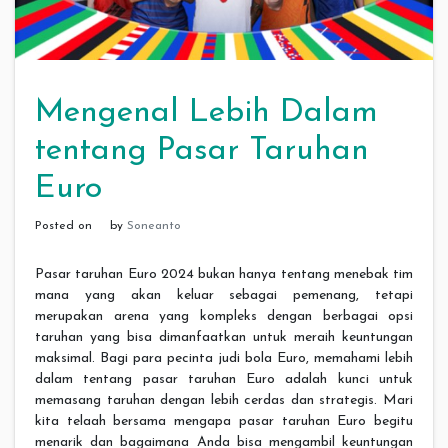
Mengenal Lebih Dalam
tentang Pasar Taruhan
Euro
Posted on
by
Soneanto
Pasar taruhan Euro 2024 bukan hanya tentang menebak tim
mana yang akan keluar sebagai pemenang, tetapi
merupakan arena yang kompleks dengan berbagai opsi
taruhan yang bisa dimanfaatkan untuk meraih keuntungan
maksimal. Bagi para pecinta judi bola Euro, memahami lebih
dalam tentang pasar taruhan Euro adalah kunci untuk
memasang taruhan dengan lebih cerdas dan strategis. Mari
kita telaah bersama mengapa pasar taruhan Euro begitu
menarik dan bagaimana Anda bisa mengambil keuntungan