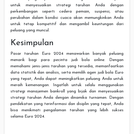
untuk menyesuaikan strategi taruhan Anda dengan
perkembangan seperti cedera pemain, suspensi, atau
perubahan dalam kondisi cuaca akan memungkinkan Anda
untuk tetap kompetitif dan mengambil keuntungan dari
peluang yang muncul.
Kesimpulan
Pasar taruhan Euro 2024 menawarkan banyak peluang
menarik bagi para pecinta judi bola online. Dengan
memahami jenis-jenis taruhan yang tersedia, memanfaatkan
data statistik dan analisis, serta memilih agen judi bola Euro
yang tepat, Anda dapat meningkatkan peluang Anda untuk
meraih kemenangan. Ingatlah untuk selalu menggunakan
strategi manajemen bankroll yang bijak dan menyesuaikan
strategi taruhan Anda dengan dinamika turnamen. Dengan
pendekatan yang terinformasi dan disiplin yang tepat, Anda
bisa menikmati pengalaman taruhan yang lebih sukses
selama Euro 2024.